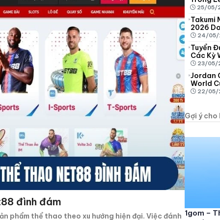
25/05/
Takumi 
2026 Do
24/05/
Tuyển Đ
Các Kỳ 
23/05/
Jordan 
World C
22/05/
Gợi ý cho
et88 đình đám
1gom – T
sản phẩm thể thao theo xu hướng hiện đại. Việc đánh