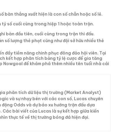
ố bàn thắng xuất hiện là con số chẵn hoặc số lẻ.
 tỷ số cuối cùng trong hiệp 1 hoặc toàn trận.
hi bàn đầu tiên, cuối cùng trong trận thi đấu.
án số lượng thẻ phạt cũng như đội sở hữu nhiều thẻ
n đầy tiềm năng chinh phục đông đảo hội viên. Tại
ch kết hợp phân tích bảng tỷ lệ cược để gia tăng
ập Nowgoal để khám phá thêm nhiều tên tuổi nhà cái
a phân tích dữ liệu thị trường (Market Analyst)
logic và sự nhạy bén với các con số, Lucas chuyên
ến động Odds và dự báo xu hướng trận đấu dựa
. Các bài viết của Lucas là sự kết hợp giữa kiến
hìn thực tế về thị trường bóng đá hiện đại.