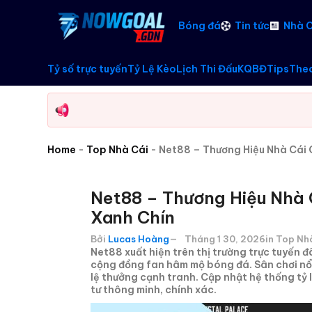
Bóng đá
Tin tức
Nhà C
Tỷ số trực tuyến
Tỷ Lệ Kèo
Lịch Thi Đấu
KQBĐ
Tips
Theo
Home
-
Top Nhà Cái
-
Net88 – Thương Hiệu Nhà Cái 
Net88 – Thương Hiệu Nhà 
Xanh Chín
Bởi
Lucas Hoàng
Tháng 1 30, 2026
in
Top Nh
Net88 xuất hiện trên thị trường trực tuyến 
cộng đồng fan hâm mộ bóng đá. Sân chơi nổi b
lệ thưởng cạnh tranh. Cập nhật hệ thống tỷ l
tư thông minh, chính xác.