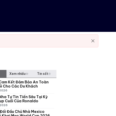
Xem nhiều
Tin sốt
Cam Kết Đảm Bảo An Toàn
ối Cho Các Du Khách
2026
ha Tự Tin Tiến Sâu Tại Kỳ
up Cuối Của Ronaldo
2026
 Đối Đầu Chủ Nhà Mexico
ễ Khai Mạc World Cup 2026