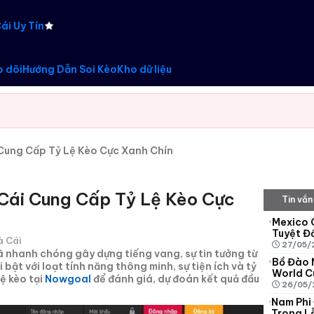
ái Uy Tín
 dõi
Hướng Dẫn Soi Kèo
Kho dữ liệu
Cung Cấp Tỷ Lệ Kèo Cực Xanh Chín
Cái Cung Cấp Tỷ Lệ Kèo Cực
Tin vắn
Mexico 
Tuyệt Đ
à Cái
27/05/
đã nhanh chóng gây dựng tiếng vang, sự tin tưởng từ
Bồ Đào N
ật với loạt tính năng thông minh, sự tiện ích và tỷ
World C
ệ kèo tại
Nowgoal
để đánh giá, dự đoán kết quả đầu
26/05/
Nam Phi
Trong L