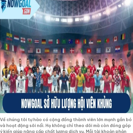
Về chúng tôi tự hào có cộng đồng thành viên lớn mạnh gắn bó
và hoạt động sôi nổi. Họ không chỉ theo dõi mà còn đóng góp
ý kiến giúp nâng cấp chất lượng dịch vụ. Mỗi tài khoản phản