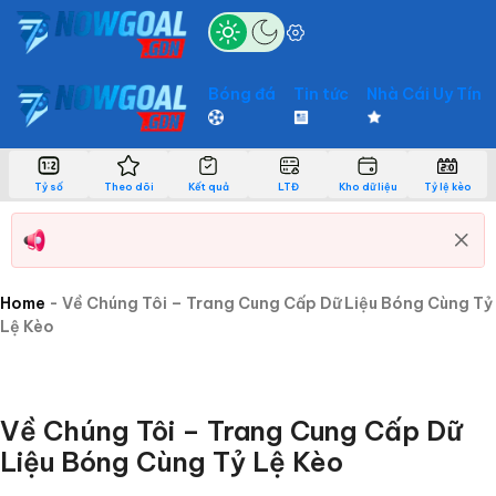
Bóng đá
Tin tức
Nhà Cái Uy Tín
Tỷ số
Theo dõi
Kết quả
LTĐ
Kho dữ liệu
Tỷ lệ kèo
Home
-
Về Chúng Tôi – Trang Cung Cấp Dữ Liệu Bóng Cùng Tỷ
Lệ Kèo
Về Chúng Tôi – Trang Cung Cấp Dữ
Liệu Bóng Cùng Tỷ Lệ Kèo