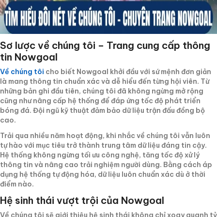
Sơ lược về chúng tôi – Trang cung cấp thông
tin Nowgoal
Về chúng tôi
cho biết Nowgoal khởi đầu với sứ mệnh đơn giản
là mang thông tin chuẩn xác và dễ hiểu đến từng hội viên. Từ
những bản ghi đầu tiên, chúng tôi đã không ngừng mở rộng
cũng như nâng cấp hệ thống để đáp ứng tốc độ phát triển
bóng đá. Đội ngũ kỹ thuật đảm bảo dữ liệu trận đấu đồng bộ
cao.
Trải qua nhiều năm hoạt động, khi nhắc về chúng tôi vẫn luôn
tự hào với mục tiêu trở thành trung tâm dữ liệu đáng tin cậy.
Hệ thống không ngừng tối ưu công nghệ, tăng tốc độ xử lý
thông tin và nâng cao trải nghiệm người dùng. Bằng cách áp
dụng hệ thống tự động hóa, dữ liệu luôn chuẩn xác dù ở thời
điểm nào.
Hệ sinh thái vượt trội của Nowgoal
Về chúng tôi sẽ giới thiệu hệ sinh thái không chỉ xoay quanh tỷ