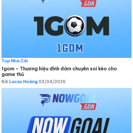
Top Nhà Cái
1gom – Thương hiệu đình đám chuyên soi kèo cho
game thủ
Bởi
Lucas Hoàng
03/04/2026