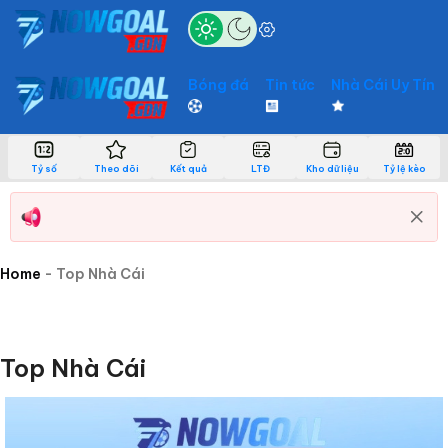
Bóng đá
Tin tức
Nhà Cái Uy Tín
Tỷ số
Theo dõi
Kết quả
LTĐ
Kho dữ liệu
Tỷ lệ kèo
Home
-
Top Nhà Cái
Top Nhà Cái