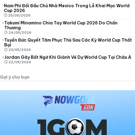
Nam Phi Đối Đầu Chủ Nhà Mexico Trong Lễ Khai Mạc World
Cup 2026
25/05/2026
Takumi Minamino Chia Tay World Cup 2026 Do Chấn
Thương
24/05/2026
Tuyển Đức Quyết Tâm Phục Thù Sau Các Kỳ World Cup Thất
Bại
23/05/2026
Jordan Gây Bất Ngờ Khi Giành Vé Dự World Cup Tại Châu Á
22/05/2026
Gợi ý cho bạn