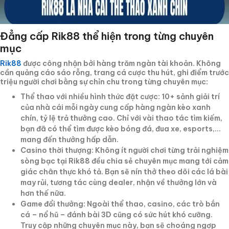
Đẳng cấp Rik88 thể hiện trong từng chuyên
mục
Rik88
được công nhận bởi hàng trăm ngàn tài khoản. Không
cần quảng cáo sáo rỗng, trang cá cược thu hút, ghi điểm trước
triệu người chơi bằng sự chỉn chu trong từng chuyên mục:
Thể thao với nhiều hình thức đặt cược: 10+ sảnh giải trí
của nhà cái mỗi ngày cung cấp hàng ngàn kèo xanh
chín, tỷ lệ trả thưởng cao. Chỉ với vài thao tác tìm kiếm,
bạn đã có thể tìm được kèo bóng đá, đua xe, esports,…
mang đến thưởng hấp dẫn.
Casino thời thượng: Không ít người chơi từng trải nghiệm
sòng bạc tại Rik88 đều chia sẻ chuyên mục mang tới cảm
giác chân thực khó tả. Bạn sẽ nín thở theo dõi các lá bài
may rủi, tương tác cùng dealer, nhận về thưởng lớn và
hơn thế nữa.
Game đổi thưởng: Ngoài thể thao, casino, các trò bắn
cá – nổ hũ – đánh bài 3D cũng có sức hút khó cưỡng.
Truy cập những chuyên mục này, bạn sẽ choáng ngợp