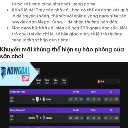
trước số lượng cũng như chất lượng game.
Xổ số lô đề: Truy cập nhà cái, bạn có thể dự đoán kết quả
lô đề truyền thống, thử sức với những vòng quay siêu tốc
hay dự đoán Mega, Keno,… để nhận thưởng hấp dẫn.
Slot quay hũ: Nhà cái hiện có hơn 300 game đặc sắc. Mỗi
trò chơi tại địa chỉ lại sở hữu giao diện, tỷ lệ trả thưởng
cùng jackpot hấp dẫn riêng.
Khuyến mãi khủng thể hiện sự hào phóng của
sân chơi