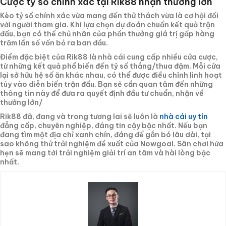
Cược tỷ số chính xác tại Rik88 nhận thưởng lớn
Kèo tỷ số chính xác vừa mang đến thử thách vừa là cơ hội đối
với người tham gia. Khi lựa chọn dự đoán chuẩn kết quả trận
đấu, bạn có thể chủ nhân của phần thưởng giá trị gấp hàng
trăm lần số vốn bỏ ra ban đầu.
Điểm đặc biệt của Rik88 là nhà cái cung cấp nhiều cửa cược,
từ những kết quả phổ biến đến tỷ số thắng/thua đậm. Mỗi cửa
lại sở hữu hệ số ăn khác nhau, có thể được điều chỉnh linh hoạt
tùy vào diễn biến trận đấu. Bạn sẽ cần quan tâm đến những
thông tin này để đưa ra quyết định đầu tư chuẩn, nhận về
thưởng lớn/
Rik88 đã, đang và trong tương lai sẽ luôn là
nhà cái uy tín
đẳng cấp, chuyên nghiệp, đáng tin cậy bậc nhất. Nếu bạn
đang tìm một địa chỉ xanh chín, đáng để gắn bó lâu dài, tại
sao không thử trải nghiệm đề xuất của Nowgoal. Sân chơi hứa
hẹn sẽ mang tới trải nghiệm giải trí an tâm và hài lòng bậc
nhất.