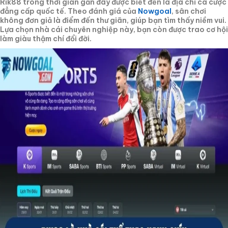
Rik88 trong thời gian gần đây được biết đến là địa chỉ cá cược
đẳng cấp quốc tế. Theo đánh giá của
Nowgoal
, sân chơi
không đơn giả là điểm đến thư giãn, giúp bạn tìm thấy niềm vui.
Lựa chọn nhà cái chuyên nghiệp này, bạn còn được trao cơ hội
làm giàu thậm chí đổi đời.