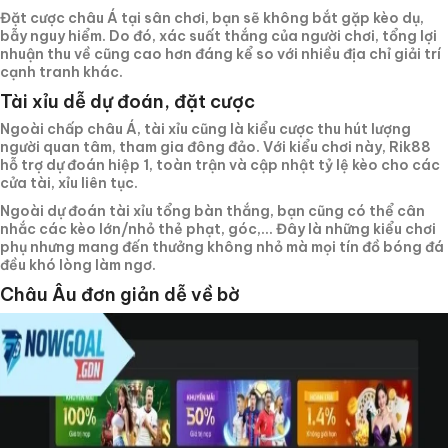
Đặt cược châu Á tại sân chơi, bạn sẽ không bắt gặp kèo dụ,
bẫy nguy hiểm. Do đó, xác suất thắng của người chơi, tổng lợi
nhuận thu về cũng cao hơn đáng kể so với nhiều địa chỉ giải trí
cạnh tranh khác.
Tài xỉu dễ dự đoán, đặt cược
Ngoài chấp châu Á, tài xỉu cũng là kiểu cược thu hút lượng
người quan tâm, tham gia đông đảo. Với kiểu chơi này, Rik88
hỗ trợ dự đoán hiệp 1, toàn trận và cập nhật tỷ lệ kèo cho các
cửa tài, xỉu liên tục.
Ngoài dự đoán tài xỉu tổng bàn thắng, bạn cũng có thể cân
nhắc các kèo lớn/nhỏ thẻ phạt, góc,… Đây là những kiểu chơi
phụ nhưng mang đến thưởng không nhỏ mà mọi tín đồ bóng đá
đều khó lòng làm ngơ.
Châu Âu đơn giản dễ về bờ