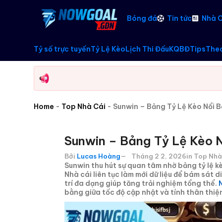
Bóng đá
Tin tức
Nhà C
Tỷ số trực tuyến
Tỷ Lệ Kèo
Lịch Thi Đấu
KQBĐ
Tips
Theo
Home
-
Top Nhà Cái
-
Sunwin – Bảng Tỷ Lệ Kèo Nổi B
Sunwin – Bảng Tỷ Lệ Kèo 
Bởi
Lucas Hoàng
Tháng 2 2, 2026
in
Top Nhà
Sunwin thu hút sự quan tâm nhờ bảng tỷ lệ kè
Nhà cái liên tục làm mới dữ liệu để bám sát d
trí đa dạng giúp tăng trải nghiệm tổng thể.
bằng giữa tốc độ cập nhật và tính thân thiệ