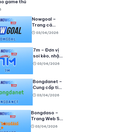
cho game thủ
6
Nowgoal –
Trang cá
cược uy tín,
03/04/2026
soi kèo nhà
cái chuẩn xác
7m – Đơn vị
soi kèo, nhận
định tỷ lệ
03/04/2026
cược chuyên
nghiệp
Bongdanet –
Cung cấp tin
tức soi kèo
03/04/2026
chuẩn bởi cao
thủ
Bongdaso –
Trang Web Soi
Kèo Uy Tín, Dự
03/04/2026
Đoán Thắng