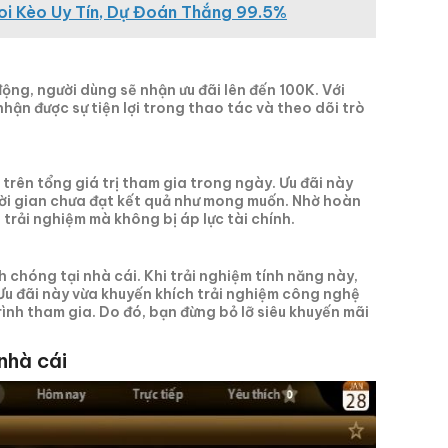
i Kèo Uy Tín, Dự Đoán Thắng 99.5%
động, người dùng sẽ nhận ưu đãi lên đến 100K. Với
nhận được sự tiện lợi trong thao tác và theo dõi trò
rên tổng giá trị tham gia trong ngày. Ưu đãi này
thời gian chưa đạt kết quả như mong muốn. Nhờ hoàn
ì trải nghiệm mà không bị áp lực tài chính.
h chóng tại nhà cái. Khi trải nghiệm tính năng này,
Ưu đãi này vừa khuyến khích trải nghiệm công nghệ
trình tham gia. Do đó, bạn đừng bỏ lỡ siêu khuyến mãi
nhà cái