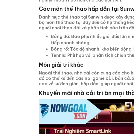
nghiệm hoàn hảo hơn cho các hội viên.
Các môn thể thao hấp dẫn tại Sunw
Danh mục thể thao tại Sunwin được xây dựng 
bộ môn thể thao tại đây đều có hệ thống kèo 
người chơi theo dõi và phân tích các trận đấ
Bóng đá: Bao phủ nhiều giải đấu lớn nh
tiếp nhanh chóng.
Bóng rổ: Tốc độ nhanh, kèo biến động l
Tennis: Phù hợp với phân tích chiến thu
Môn giải trí khác
Ngoài thể thao, nhà cái còn cung cấp cho hộ
đó có thể kể đến casino, game bài, bắn cá,
cao về sự đơn giản, hấp dẫn, giúp người chơi
Khuyến mãi nhà cái tri ân mọi th