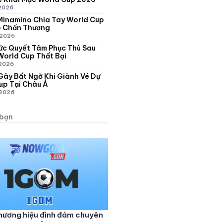
2026
Minamino Chia Tay World Cup
 Chấn Thương
2026
ức Quyết Tâm Phục Thù Sau
World Cup Thất Bại
2026
Gây Bất Ngờ Khi Giành Vé Dự
up Tại Châu Á
2026
 bạn
hương hiệu đình đám chuyên