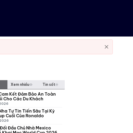
Xem nhiều
Tin sốt
Cam Kết Đảm Bảo An Toàn
ối Cho Các Du Khách
2026
ha Tự Tin Tiến Sâu Tại Kỳ
up Cuối Của Ronaldo
2026
 Đối Đầu Chủ Nhà Mexico
ễ Khai Mạc World Cup 2026