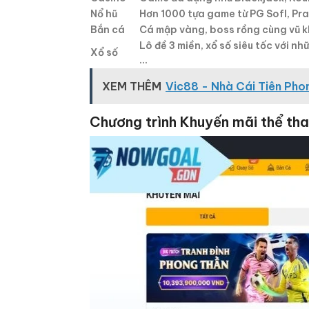
Nổ hũ
Hơn 1000 tựa game từ PG Sofl, Pr
Bắn cá
Cá mập vàng, boss rồng cùng vũ kh
Lô đề 3 miền, xổ số siêu tốc với n
Xổ số
…
XEM THÊM
Vic88 - Nhà Cái Tiên Ph
Chương trình Khuyến mãi thể th