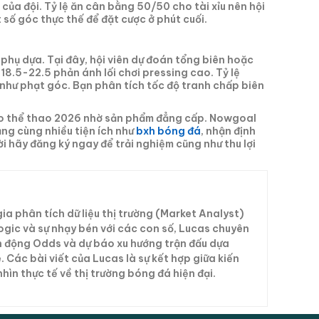
 của đội. Tỷ lệ ăn cân bằng 50/50 cho tài xỉu nên hội
 số góc thực thế để đặt cược ở phút cuối.
phụ dựa. Tại đây, hội viên dự đoán tổng biên hoặc
18.5-22.5 phản ánh lối chơi pressing cao. Tỷ lệ
như phạt góc. Bạn phân tích tốc độ tranh chấp biên
 kèo thể thao 2026 nhờ sản phẩm đẳng cấp. Nowgoal
ng cùng nhiều tiện ích như
bxh bóng đá
, nhận định
ời hãy đăng ký ngay để trải nghiệm cũng như thu lợi
a phân tích dữ liệu thị trường (Market Analyst)
logic và sự nhạy bén với các con số, Lucas chuyên
ến động Odds và dự báo xu hướng trận đấu dựa
. Các bài viết của Lucas là sự kết hợp giữa kiến
hìn thực tế về thị trường bóng đá hiện đại.