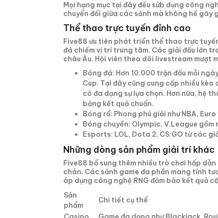
Mọi hạng mục tại đây đều sửb dụng công ngh
chuyển đổi giữa các sảnh mà không hề gây 
Thể thao trực tuyến đỉnh cao
Five88 ưu tiên phát triển thể thao trực tuyế
đá chiếm vị trí trung tâm. Các giải đấu lớn 
châu Âu. Hội viên theo dõi livestream mượt 
Bóng đá: Hơn 10.000 trận đấu mỗi ngày
Cup. Tại đây cũng cung cấp nhiều kèo c
có đa dạng sự lựa chọn. Hơn nữa, hệ th
bảng kết quả chuẩn.
Bóng rổ: Phong phú giải như NBA, Euro 
Bóng chuyền: Olympic, V.League gồm nh
Esports: LOL, Dota 2, CS:GO từ các giả
Những dòng sản phẩm giải trí khác
Five88 bổ sung thêm nhiều trò chơi hấp dẫn 
chán. Các sảnh game đa phần mang tính tươn
áp dụng công nghệ RNG đảm bảo kết quả cô
Sản
Chi tiết cụ thể
phẩm
Casino
Game đa dạng như Blackjack, Roul