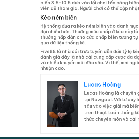
biến 8.5-10.5 dựa vào lối chơi tấn công biên
viên dễ tham gia. Người chơi có thể cập nhật
Kèo ném biên
Hệ thống đưa ra kèo ném biên vào danh mục 
đội nhiều hơn. Thường mức chấp ở kèo này là 
thưởng hấp dẫn cho cửa chấp biên tương tự 
qua dữ liệu thống kê.
Five88 là nhà cái trực tuyến dẫn đầu tỷ lệ
đánh giá đây là nhà cái cung cấp cược đa dạ
và nhiều khuyến mãi đặc sắc. Vì thế, mọi ngư
nhuận cao.
Lucas Hoàng
Lucas Hoàng là chuyên gi
tại Nowgoal. Với tư duy 
sâu vào việc giải mã bi
trên thuật toán thống kê
thức chuyên môn và cái n