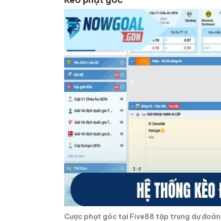
Cược phạt góc tại Five88 tập trung dự đoán