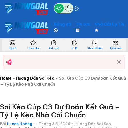
Bóng đá
Tin tức
Nhà Cái Uy Tín
Tỷ số
Theo dõi
Kết quả
LTĐ
Kho dữ liệu
Tỷ lệ kèo
Home
-
Hướng Dẫn Soi Kèo
-
Soi Kèo Cúp C3 Dự Đoán Kết Quả
– Tỷ Lệ Kèo Nhà Cái Chuẩn
Soi Kèo Cúp C3 Dự Đoán Kết Quả –
Tỷ Lệ Kèo Nhà Cái Chuẩn
Bởi
Lucas Hoàng
Tháng 3 5, 2026
in
Hướng Dẫn Soi Kèo