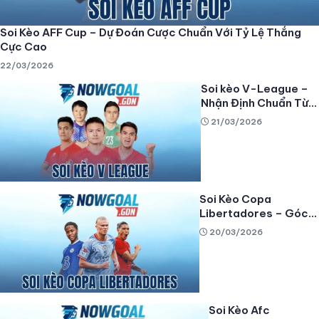
Soi Kèo AFF Cup – Dự Đoán Cược Chuẩn Với Tỷ Lệ Thắng
Cực Cao
22/03/2026
Soi kèo V-League –
Nhận Định Chuẩn Từ
Chuyên Gia Hàng Đầu
21/03/2026
Soi Kèo Copa
Libertadores – Góc
Nhìn Từ Chuyên Gia
20/03/2026
Nowgoal
Soi Kèo Afc