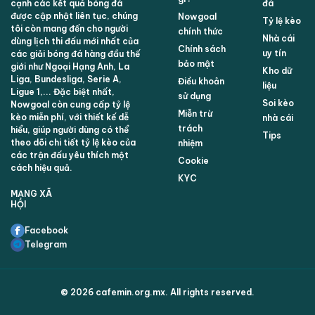
cạnh các kết quả bóng đá
đá
được cập nhật liên tục, chúng
Nowgoal
Tỷ lệ kèo
tôi còn mang đến cho người
chính thức
Nhà cái
dùng lịch thi đấu mới nhất của
Chính sách
uy tín
các giải bóng đá hàng đầu thế
bảo mật
giới như Ngoại Hạng Anh, La
Kho dữ
Liga, Bundesliga, Serie A,
Điều khoản
liệu
Ligue 1,... Đặc biệt nhất,
sử dụng
Soi kèo
Nowgoal còn cung cấp tỷ lệ
Miễn trừ
kèo miễn phí, với thiết kế dễ
nhà cái
trách
hiểu, giúp người dùng có thể
Tips
theo dõi chi tiết tỷ lệ kèo của
nhiệm
các trận đấu yêu thích một
Cookie
cách hiệu quả.
KYC
MẠNG XÃ
HỘI
Facebook
Telegram
© 2026 cafemin.org.mx. All rights reserved.