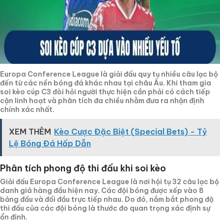
Europa Conference League là giải đấu quy tụ nhiều câu lạc bộ
đến từ các nền bóng đá khác nhau tại châu Âu. Khi tham gia
soi kèo cúp C3 đòi hỏi người thực hiện cần phải có cách tiếp
cận linh hoạt và phân tích đa chiều nhằm đưa ra nhận định
chính xác nhất.
XEM THÊM
Kèo Cược Đặc Biệt (Special Bets) - Tỷ
Lệ Bóng Đá Hấp Dẫn
Phân tích phong độ thi đấu khi soi kèo
Giải đấu Europa Conference League là nơi hội tụ 32 câu lạc bộ
danh giá hàng đầu hiện nay. Các đội bóng được xếp vào 8
bảng đấu và đối đầu trực tiếp nhau. Do đó, nắm bắt phong độ
thi đấu của các đội bóng là thước đo quan trọng xác định sự
ổn định.