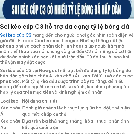
Soi kèo cúp C3 hỗ trợ đa dạng tỷ lệ bóng đá
Soi kèo cúp C3
mang đến cho người chơi góc nhìn toàn diện về
giải đấu Europa Conference League. Nhờ hệ thống dữ liệu
phong phú và cách phân tích linh hoạt giúp người hâm mộ
môn thể thao vua nói chung và giải đấu C3 nói riêng có cơ hội
dự đoán chính xác hơn kết quả trận đấu. Từ đó thu lời cao khi
thử vận may đặt cược.
Soi kèo cúp C3 tại Nowgoal nổi bật bởi đa dạng tỷ lệ bóng đá
hấp dẫn gồm kèo châu Á, kèo châu Âu, kèo Tài Xỉu và các cược
phụ khác. Mỗi tỷ lệ kèo đều được trình bày rõ ràng, dễ hiểu
mang đến cho người xem cơ hội so sánh, lựa chọn phương án
hợp lý dựa trên mục tiêu và kinh nghiệm cá nhân.
Loại kèo
Nội dung chi tiết
Kèo châu
Đánh giá chênh lệch thực lực giữa hai đội, thể hiện
Á
qua mức chấp cụ thể
Kèo châu
Dựa trên ba khả năng thắng, hòa, thua, phản ánh
Âu
kết quả cuối trận