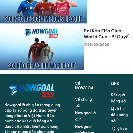
Sâu
Soi Kèo Fifa Club
World Cup- Bí Quyết
Chốt Tỷ Lệ Sinh Lời
18/03/2026
Cao
VỀ
LINK
NOWGOAL
Kết quả
Về chúng
bóng đá
Nowgoal là chuyên trang cung
tôi
Lịch thi
cấp tỷ số bóng đá trực tuyến
Nowgoal là
đấu bóng
hàng đầu tại Việt Nam. Bên
gì?
cạnh các kết quả bóng đá
đá
được cập nhật liên tục, chúng
Nowgoal
Tỷ lệ kèo
tôi còn mang đến cho người
chính thức