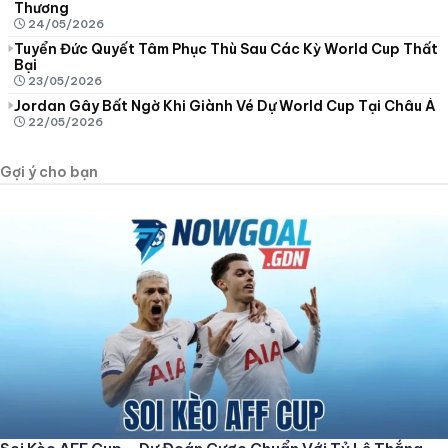
Thương
24/05/2026
Tuyển Đức Quyết Tâm Phục Thù Sau Các Kỳ World Cup Thất
Bại
23/05/2026
Jordan Gây Bất Ngờ Khi Giành Vé Dự World Cup Tại Châu Á
22/05/2026
Gợi ý cho bạn