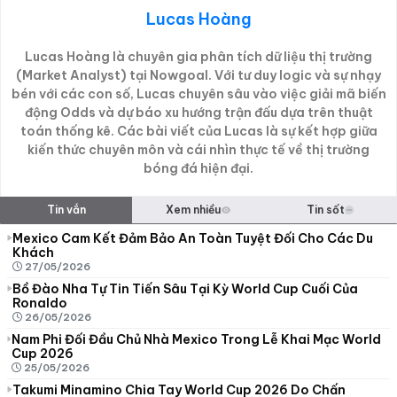
Lucas Hoàng
Lucas Hoàng là chuyên gia phân tích dữ liệu thị trường
(Market Analyst) tại Nowgoal. Với tư duy logic và sự nhạy
bén với các con số, Lucas chuyên sâu vào việc giải mã biến
động Odds và dự báo xu hướng trận đấu dựa trên thuật
toán thống kê. Các bài viết của Lucas là sự kết hợp giữa
kiến thức chuyên môn và cái nhìn thực tế về thị trường
bóng đá hiện đại.
Tin vắn
Xem nhiều
Tin sốt
Mexico Cam Kết Đảm Bảo An Toàn Tuyệt Đối Cho Các Du
Khách
27/05/2026
Bồ Đào Nha Tự Tin Tiến Sâu Tại Kỳ World Cup Cuối Của
Ronaldo
26/05/2026
Nam Phi Đối Đầu Chủ Nhà Mexico Trong Lễ Khai Mạc World
Cup 2026
25/05/2026
Takumi Minamino Chia Tay World Cup 2026 Do Chấn