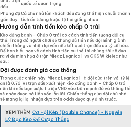
chất trận
quốc tế quan trọng
đấu
Phong độ
Cả chủ nhà lẫn khách đều đang thể hiện chuỗi thành
gần đây
tích ấn tượng hoặc tệ hại giống nhau
Hướng dẫn tính tiền kèo chấp 0 trái
Kèo đồng banh – Chấp 0 trái có cách tính tiền tương đối cụ
thể. Trong đó người chơi sẽ thắng đủ tiền nếu đội mình giành
chiến thắng và nhận lại vốn nếu kết quả trận đấu có tỷ số hòa.
Để bạn hiểu hơn về cách tính tiền cụ thể thì chúng tôi sẽ đưa
ra ví dụ minh họa ở trận Miedz Legnica II vs GKS Wikielec như
sau:
Đội được đánh giá cao thắng
Trong cuộc chiến này, Miedz Legnica II là đội cửa trên với tỷ lệ
ăn là 0.76. Vì trận đấu xuất hiện kèo đồng banh – Chấp 0 trái
nên khi nếu bạn cược 1 triệu VND vào bên mạnh đó và thắng thì
sẽ nhận được cả tiền vốn lẫn lãi. Chiến thắng của đội chủ nhà
sẽ mang lại lợi nhuận dựa trên odds được quy định trước.
XEM THÊM
Cơ Hội Kép (Double Chance) - Nguyên
Lý Đọc Kèo Để Cược Thắng