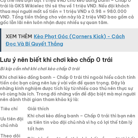
Cụ thể nếu bạn đặt 1 triệu VND cho kèo đồng banh – Chấp 0
trái là GKS Wikielec thì sẽ thu về 1 triệu VND. Nếu đội khách
thua mọi người mất số tiền = 1 triệu VND x 0.98 = 980.000
VND. Tổng tiền thắng cho ván này là 2 triệu VND bao gồm cả
gốc lẫn lãi nên luôn nhận được nhiều sự quan tâm.
XEM THÊM
Kèo Phạt Góc (Corners Kick) - Cách
Đọc Và Bí Quyết Thắng
Lưu ý nên biết khi chơi kèo chấp 0 trái
Bí kíp cần nhớ khi chơi kèo chấp 0 trái
Khi chơi kèo đồng banh – Chấp 0 trái thì ngoài hiểu cách tính
tiền các bạn cũng nên lưu ý vài vấn đề quan trọng. Đây là
những kinh nghiệm được tích lũy từ nhiều cao thủ nên thực sự
vô cùng hữu ích. Trong đó những vấn đề đặc biệt mà mọi người
nên dành thời gian tham khảo kỹ là:
Tiêu chí
Giải thích
Khi chơi kèo đồng banh – Chấp 0 trái thì bạn nên
Ưu tiên đội
ưu tiên tin vào đội chủ nhà vì họ có lợi thế tâm lý
chủ nhà
tốt hơn
Theo dõi