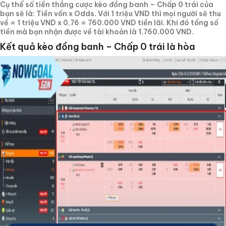
Cụ thể số tiền thắng cược kèo đồng banh – Chấp 0 trái của
bạn sẽ là: Tiền vốn x Odds. Với 1 triệu VND thì mọi người sẽ thu
về = 1 triệu VND x 0.76 = 760.000 VND tiền lãi. Khi đó tổng số
tiền mà bạn nhận được về tài khoản là 1.760.000 VND.
Kết quả kèo đồng banh – Chấp 0 trái là hòa