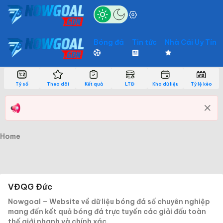
Bóng đá
Tin tức
Nhà Cái Uy Tín
Tỷ số
Theo dõi
Kết quả
LTĐ
Kho dữ liệu
Tỷ lệ kèo
Home
VĐQG Đức
Nowgoal – Website về dữ liệu bóng đá số chuyên nghiệp
mang đến kết quả bóng đá trực tuyến các giải đấu toàn
thế giới nhanh và chính xác.