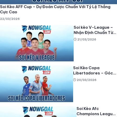
Soi Kèo AFF Cup – Dự Đoán Cược Chuẩn Với Tỷ Lệ Thắng
Cực Cao
22/03/2026
Soi kèo V-League –
Nhận Định Chuẩn Từ
Chuyên Gia Hàng Đầu
21/03/2026
Soi Kèo Copa
Libertadores – Góc
Nhìn Từ Chuyên Gia
20/03/2026
Nowgoal
Soi Kèo Afc
Champions League