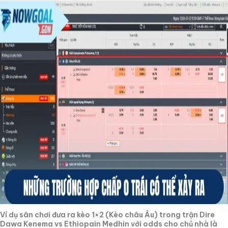
Ví dụ sân chơi đưa ra kèo 1×2 (Kèo châu Âu) trong trận Dire
Dawa Kenema vs Ethiopain Medhin với odds cho chủ nhà là