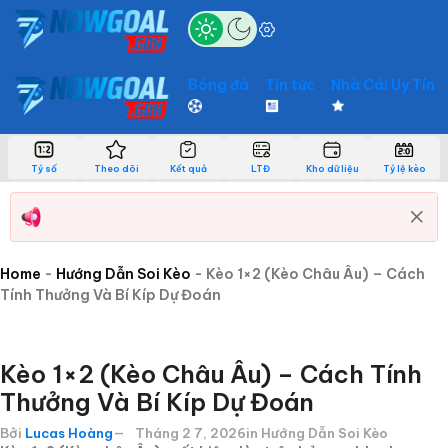
Bóng đá
Tin tức
Nhà Cái Uy Tín
Tỷ số
Theo dõi
Kết quả
LTĐ
Kho dữ liệu
Tỷ lệ kèo
Home
-
Hướng Dẫn Soi Kèo
-
Kèo 1×2 (Kèo Châu Âu) – Cách
Tính Thưởng Và Bí Kíp Dự Đoán
Kèo 1×2 (Kèo Châu Âu) – Cách Tính
Thưởng Và Bí Kíp Dự Đoán
Bởi
Lucas Hoàng
Tháng 2 7, 2026
in
Hướng Dẫn Soi Kèo