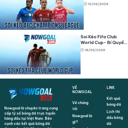
– Nhận Định Chuyên
19/03/2026
Sâu
Soi Kèo Fifa Club
World Cup- Bí Quyết
Chốt Tỷ Lệ Sinh Lời
18/03/2026
Cao
VỀ
LINK
NOWGOAL
Kết quả
Về chúng
bóng đá
Nowgoal là chuyên trang cung
tôi
Lịch thi
cấp tỷ số bóng đá trực tuyến
Nowgoal là
đấu bóng
hàng đầu tại Việt Nam. Bên
gì?
cạnh các kết quả bóng đá
đá