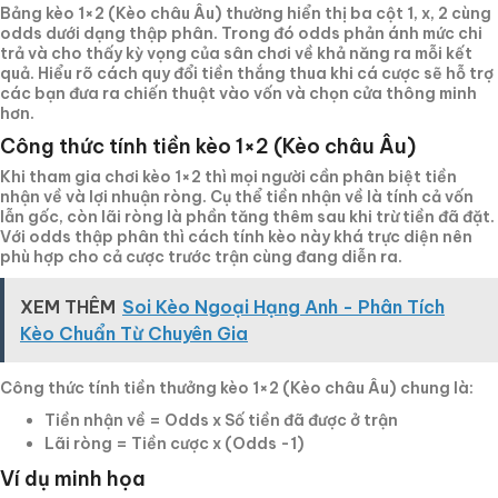
Bảng kèo 1×2 (Kèo châu Âu) thường hiển thị ba cột 1, x, 2 cùng
odds dưới dạng thập phân. Trong đó odds phản ánh mức chi
trả và cho thấy kỳ vọng của sân chơi về khả năng ra mỗi kết
quả. Hiểu rõ cách quy đổi tiền thắng thua khi cá cược sẽ hỗ trợ
các bạn đưa ra chiến thuật vào vốn và chọn cửa thông minh
hơn.
Công thức tính tiền kèo 1×2 (Kèo châu Âu)
Khi tham gia chơi kèo 1×2 thì mọi người cần phân biệt tiền
nhận về và lợi nhuận ròng. Cụ thể tiền nhận về là tính cả vốn
lẫn gốc, còn lãi ròng là phần tăng thêm sau khi trừ tiền đã đặt.
Với odds thập phân thì cách tính kèo này khá trực diện nên
phù hợp cho cả cược trước trận cùng đang diễn ra.
XEM THÊM
Soi Kèo Ngoại Hạng Anh - Phân Tích
Kèo Chuẩn Từ Chuyên Gia
Công thức tính tiền thưởng kèo 1×2 (Kèo châu Âu) chung là:
Tiền nhận về = Odds x Số tiền đã được ở trận
Lãi ròng = Tiền cược x (Odds -1)
Ví dụ minh họa